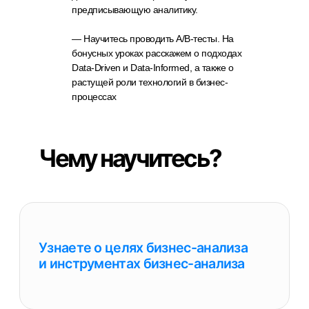
предписывающую аналитику.
Чему научитесь?
— Научитесь проводить A/B-тесты. На
бонусных уроках расскажем о подходах
Data-Driven и Data-Informed, а также о
растущей роли технологий в бизнес-
Узнаете о целях бизнес-анализа
процессах
и инструментах бизнес-анализа
Начнете качественно проводить
сбор и обработку данных
Научитесь визуализировать
и интерпретировать данные