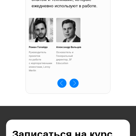
ежедневно используют в работе.
Роман Голайдо
Александр Вальцев
Руководитель
Основатель и
проектов
Генеральный
по работе
директор, SF
с корпоративными
Education
клиентами, Leroy
Merlin
Записаться на курс