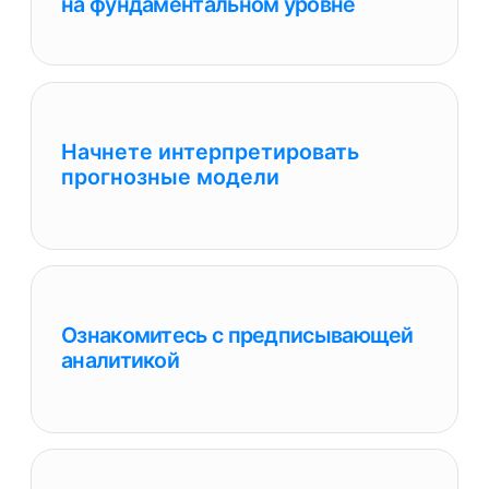
Разберете несколько бизнес-
моделей из практики
Научитесь планировать, проводить
и оценивать результаты A/B тестов,
извлекая полезные actioning
insights
Узнаете, как учитывать внешние
факторы при проведении бизнес-
анализа