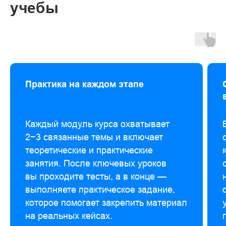
учебы
Практика на каждом этапе
Каждый модуль курса охватывает
2−3 связанные темы и включает
теоретические и практические
занятия. После ключевых уроков
вы проходите тесты, а в конце —
выполняете практическое задание,
которое помогает закрепить материал
на реальных кейсах.