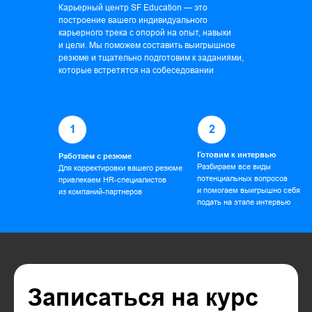
Карьерный центр SF Education — это
построение вашего индивидуального
карьерного трека с опорой на опыт, навыки
и цели. Мы поможем составить выигрышное
резюме и тщательно подготовим к заданиями,
которые встретятся на собеседовании
1
2
Готовим к интервью
Работаем с резюме
Разбираем все виды
Для корректировки вашего резюме
потенциальных вопросов
привлекаем HR-специалистов
и помогаем выигрышно себя
из компаний-партнеров
подать на этапе интервью
Записаться на курс