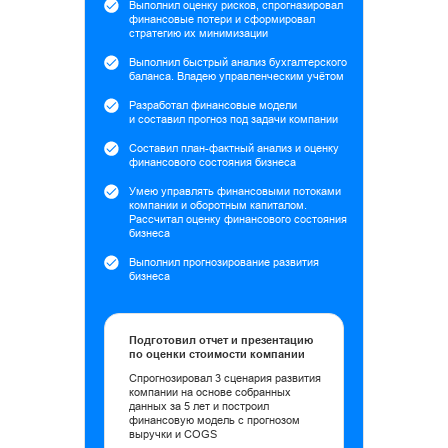
Выполнил оценку рисков, спрогназировал
финансовые потери и сформировал
стратегию их минимизации
Выполнил быстрый анализ бухгалтерского
баланса. Владею управленческим учётом
Разработал финансовые модели
и составил прогноз под задачи компании
Составил план-фактный анализ и оценку
финансового состояния бизнеса
Умею управлять финансовыми потоками
компании и оборотным капиталом.
Рассчитал оценку финансового состояния
бизнеса
Выполнил прогнозирование развития
бизнеса
Подготовил отчет и презентацию
по оценки стоимости компании
Спрогнозировал 3 сценария развития
компании на основе собранных
данных за 5 лет и построил
финансовую модель с прогнозом
выручки и COGS