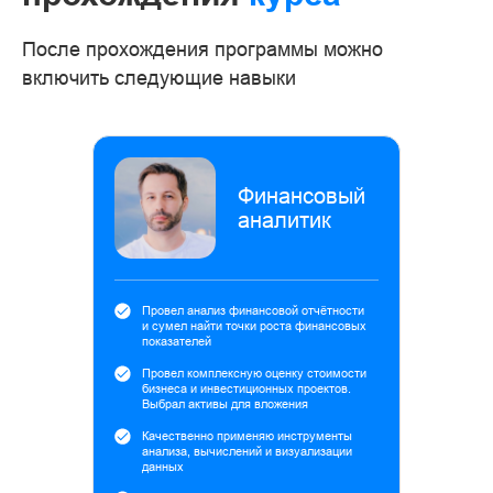
После прохождения программы можно
включить следующие навыки
Финансовый
аналитик
Провел анализ финансовой отчётности
и сумел найти точки роста финансовых
показателей
Провел комплексную оценку стоимости
бизнеса и инвестиционных проектов.
Выбрал активы для вложения
Качественно применяю инструменты
анализа, вычислений и визуализации
данных