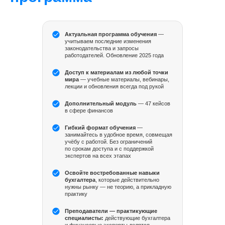
Актуальная программа обучения
—
учитываем последние изменения
законодательства и запросы
работодателей. Обновление 2025 года
Доступ к материалам из любой точки
мира
— учебные материалы, вебинары,
лекции и обновления всегда под рукой
Дополнительный модуль
— 47 кейсов
в сфере финансов
Гибкий формат обучения
—
занимайтесь в удобное время, совмещая
учёбу с работой. Без ограничений
по срокам доступа и с поддержкой
экспертов на всех этапах
Обработка, анализ запросов от бизнеса,
Освойте востребованные навыки
подготовка презентаций с результатами.
бухгалтера
, которые действительно
нужны рынку — не теорию, а прикладную
практику
Преподаватели — практикующие
специалисты:
действующие бухгалтера
и финансовые эксперты делятся