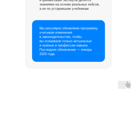
знаниями на основе реальных кейсов,
а не по устаревшим учебникам
Мы регулярно обновляем программу,
учитывая изменения
в законодательстве, чтобы
вы осваивали только актуальные
и нужные в профессии навыки.
Последнее обновление — январь
2025 года.