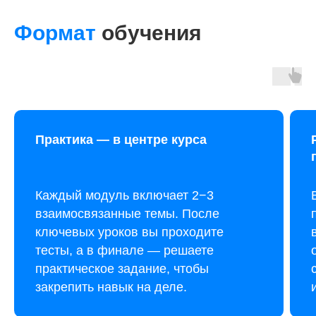
Формат
обучения
Практика — в центре курса
Каждый модуль включает 2−3
взаимосвязанные темы. После
ключевых уроков вы проходите
тесты, а в финале — решаете
практическое задание, чтобы
закрепить навык на деле.