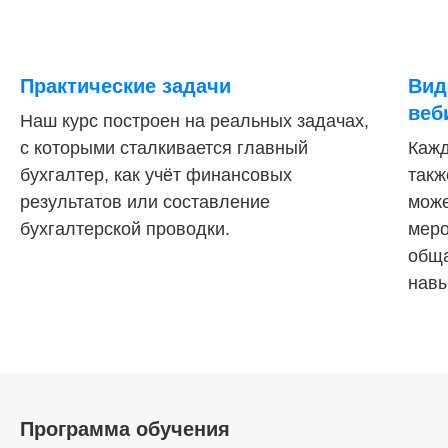
Практические задачи
Вид
веб
Наш курс построен на реальных задачах,
с которыми сталкивается главный
Кажд
бухгалтер, как учёт финансовых
такж
результатов или составление
може
бухгалтерской проводки.
меро
обща
навы
Программа обучения