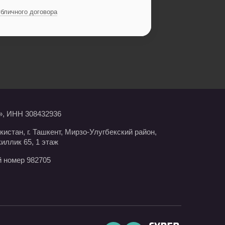
убличного договора
, ИНН 308432936
истан, г. Ташкент, Мирзо-Улугбекский район,
иллик 65, 1 этаж
 номер 982705