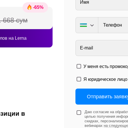
Имя
-
65
%
1 668 сум
Телефон
лов на Lerna
E-mail
У меня есть промоко
Я юридическое лицо
Отправить заявк
Даю согласие на обрабо
озиции в
целью получения информ
скидках, персонализиро
вебинарах
на следующи