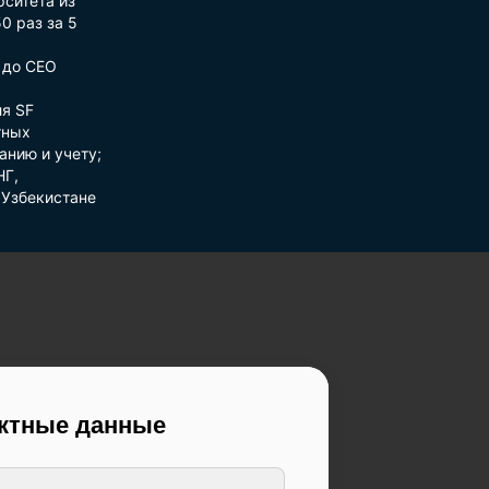
рситета из
0 раз за 5
 до СЕО
ля SF
тных
анию и учету;
НГ,
 Узбекистане
актные данные