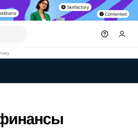
итику
 финансы