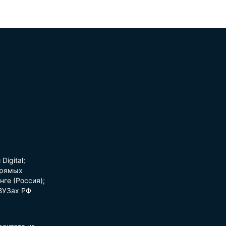
igital;
прямых
нге (Россия);
 ВУЗах РФ