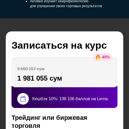
Активно изучает нейрофизиологию
для улучшения своих торговых результатов
Записаться на курс
-
65
%
5 660 157 сум
1 981 055 сум
Кешбэк 10%: 198 106 баллов на Lerna
Трейдинг или биржевая
торговля