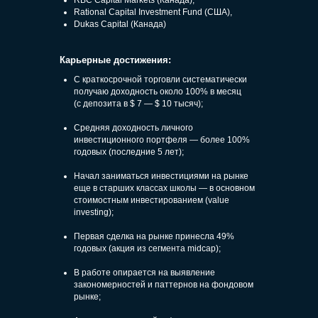
Rational Capital Investment Fund (США),
Dukas Capital (Канада)
Карьерные достижения:
С краткосрочной торговли систематически
получаю доходность около 100% в месяц
(с депозита в $ 7 — $ 10 тысяч);
Средняя доходность личного
инвестиционного портфеля — более 100%
годовых (последние 5 лет);
Начал заниматься инвестициями на рынке
еще в старших классах школы — в основном
стоимостным инвестированием (value
investing);
Первая сделка на рынке принесла 49%
годовых (акция из сегмента midcap);
В работе опирается на выявление
закономерностей и паттернов на фондовом
рынке;